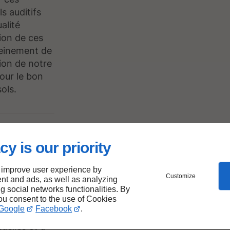
s auditifs
alité
tion de ces
pleinement de
ion de notre
our le bon
ols.
cy is our priority
s à
 improve user experience by
Customize
nt and ads, as well as analyzing
ng social networks functionalities. By
you consent to the use of Cookies
Google
Facebook
.
, nous
elles et d'