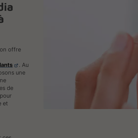
dia
à
son offre
dants
. Au
posons une
une
mes de
 pour
e et
r ces