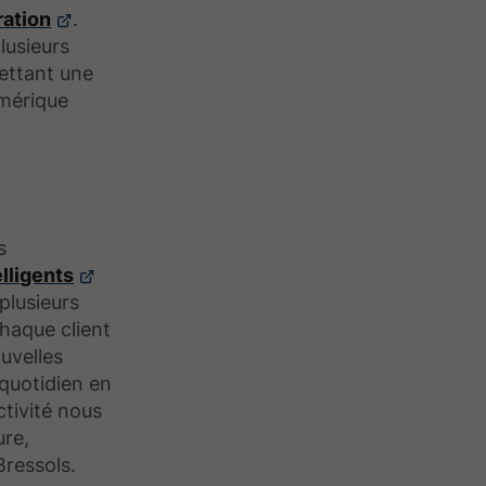
ration
.
lusieurs
ettant une
umérique
s
elligents
plusieurs
haque client
uvelles
 quotidien en
tivité nous
ure,
Bressols.