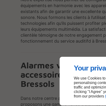
équipements en harmonie avec les appareil
existants afin de garantir une excellente qu
sonore. Nous formons les clients à l’utilisa
technologies afin qu’ils puissent profiter 
leurs équipements multimédia. La satisfact
clientèle témoigne de notre engagement p
fonctionnement du service auditifd à Bress
Alarmes visuelles et
Your priva
accessoires connecté
We use Cookies to
Bressols
personalising conte
traffic and optimizi
clicking "I Agree" 
from our providers
Dans notre centre auditif près de Bressols
proposons une gamme variée d'alarmes visu